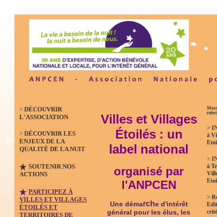
>
DÉCOUVRIR
Masq
rubr
Villes et Villages
L'ASSOCIATION
>
I
Étoilés : un
>
DÉCOUVRIR LES
à Vi
ENJEUX DE LA
Etoi
label national
QUALITÉ DE LA NUIT
>
I
SOUTENIR NOS
à Te
organisé par
Vill
ACTIONS
Etoi
l'ANPCEN
PARTICIPEZ À
>
R
VILLES ET VILLAGES
rch
Une déma
e d'intérêt
Edit
ÉTOILÉS ET
crit
général pour les élus, les
TERRITOIRES DE