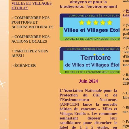
not
citoyens et pour la
VILLES ET VILLAGES
biodiversité, l'environnement
ÉTOILÉS
>
Pa
Edi
>
COMPRENDRE NOS
POSITIONS ET
>
(V
ACTIONS NATIONALES
Ale
parl
>
COMPRENDRE NOS
vill
ACTIONS LOCALES
>
(V
>
PARTICIPEZ VOUS
Tém
AUSSI !
d'él
com
labe
>
ÉCHANGER
>
Ré
l'éd
Juin 2024
202
L’Association Nationale pour la
>
Ca
Protection du Ciel et de
labe
l’Environnement Nocturnes
(ANPCEN) lance la nouvelle
>
Bi
édition du concours « Villes et
sur
Villages Etoilés ». Les communes
souhaitant déposer leur
>
P
candidature pour décrocher le
sign
label de 1 à 5 étoiles, ou