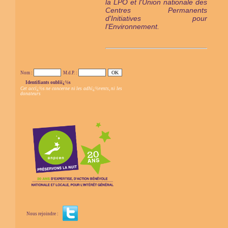
la LPO et l'Union nationale des
Centres Permanents
d'Initiatives pour
l'Environnement.
Nom :
M.d.P. :
Identifiants oubliï¿½s
Cet accï¿½s ne concerne ni les adhï¿½rents, ni les
donateurs
Nous rejoindre :