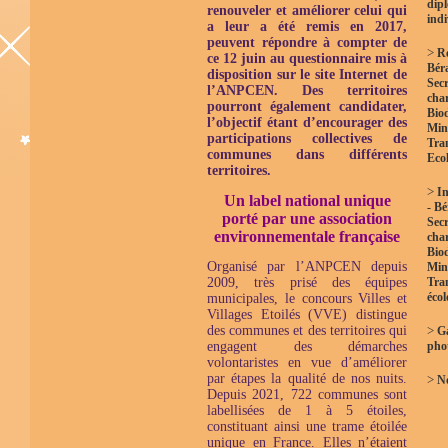
dip
renouveler et améliorer celui qui
indi
a leur a été remis en 2017,
peuvent répondre à compter de
>
R
ce 12 juin au questionnaire mis à
Bér
disposition sur le site Internet de
Secr
l’ANPCEN.
Des territoires
char
pourront également candidater,
Biod
l’objectif étant d’encourager des
Mini
participations collectives de
Tra
communes dans différents
Eco
territoires.
>
In
Un label national unique
- B
porté par une association
Secr
environnementale française
char
Biod
Organisé par l’ANPCEN depuis
Mini
2009, très prisé des équipes
Tra
éco
municipales, le concours Villes et
Villages Etoilés (VVE) distingue
des communes et des territoires qui
>
Ga
engagent des démarches
pho
volontaristes en vue d’améliorer
par étapes la qualité de nos nuits.
>
No
Depuis 2021, 722 communes sont
labellisées de 1 à 5 étoiles,
constituant ainsi une trame étoilée
unique en France. Elles n’étaient