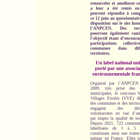
renouveler et améliorer ce
a leur a été remis en
peuvent répondre à comp
ce 12 juin au questionnair
disposition sur le site Int
l’ANPCEN.
Des terri
pourront également cand
l’objectif étant d’encoura
participations collecti
communes dans diffé
territoires.
Un label national un
porté par une associa
environnementale fran
Organisé par l’ANPCEN 
2009, très prisé des é
municipales, le concours Vi
Villages Etoilés (VVE) di
des communes et des territo
engagent des déma
volontaristes en vue d’am
par étapes la qualité de no
Depuis 2021, 722 commun
labellisées de 1 à 5 ét
constituant ainsi une trame
unique en France. Elles n’