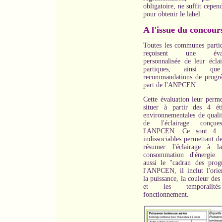
obligatoire, ne suffit cepen
pour obtenir le label.
A l'issue du concour
Toutes les communes partic
reçoisent une évalu
personnalisée de leur éclai
partiques, ainsi qu
recommandations de progrè
part de l'ANPCEN.
Cette évaluation leur perme
situer à partir des 4 éti
environnementales de qualif
de l'éclairage conçu
l'ANPCEN. Ce sont 4 cr
indissociables permettant d
résumer l'éclairage à l
consommation d'énergie.
aussi le "cadran des prog
l'ANPCEN, il inclut l'orien
la puissance, la couleur des
et les temporalit
fonctionnement.