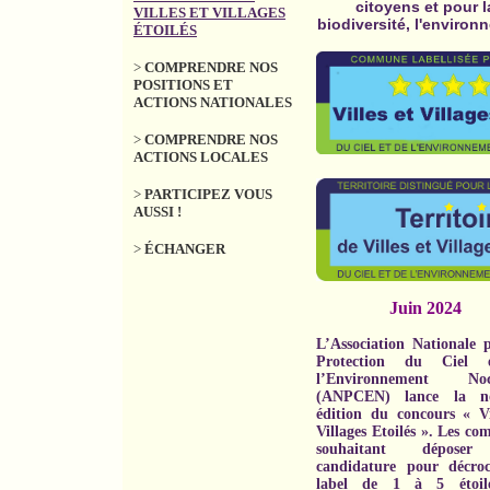
citoyens et pour l
VILLES ET VILLAGES
biodiversité, l'environ
ÉTOILÉS
>
COMPRENDRE NOS
POSITIONS ET
ACTIONS NATIONALES
>
COMPRENDRE NOS
ACTIONS LOCALES
>
PARTICIPEZ VOUS
AUSSI !
>
ÉCHANGER
Juin 2024
L’Association Nationale 
Protection du Ciel 
l’Environnement Noc
(ANPCEN) lance la no
édition du concours « Vi
Villages Etoilés ». Les c
souhaitant déposer
candidature pour décroc
label de 1 à 5 étoil