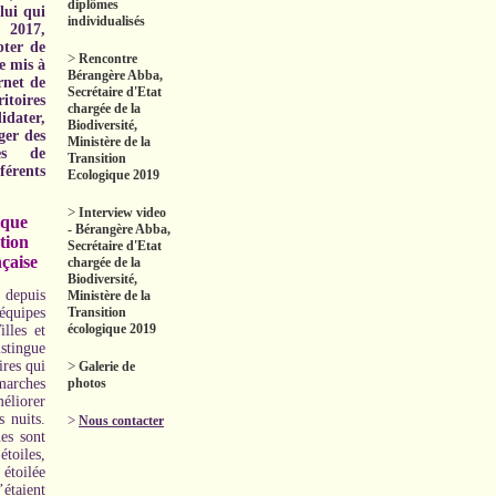
diplômes
lui qui
individualisés
 2017,
ter de
>
Rencontre
e mis à
Bérangère Abba,
ernet de
Secrétaire d'Etat
toires
chargée de la
idater,
Biodiversité,
ger des
Ministère de la
ves de
Transition
rents
Ecologique 2019
>
Interview video
ique
- Bérangère Abba,
tion
Secrétaire d'Etat
çaise
chargée de la
Biodiversité,
depuis
Ministère de la
quipes
Transition
écologique 2019
lles et
stingue
ires qui
>
Galerie de
rches
photos
éliorer
s nuits.
>
Nous contacter
es sont
oiles,
 étoilée
étaient