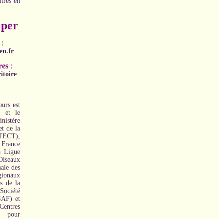
utres en
per
:
en.fr
res
:
itoire
urs est
n et le
inistère
et de la
MTECT),
 France
a Ligue
Oiseaux
ale des
onaux
s de la
Société
SAF) et
entres
s pour