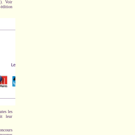
). Voir
édition
utes les
t leur
oncours
groupes