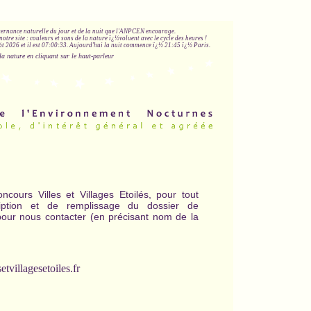
lternance naturelle du jour et de la nuit que l'ANPCEN encourage.
notre site : couleurs et sons de la nature ï¿½voluent avec le cycle des heures !
 2026 et il est
07:00:34
.
Aujourd'hui la nuit commence ï¿½ 21:45 ï¿½ Paris.
la nature en cliquant sur le haut-parleur
ours Villes et Villages Etoilés, pour tout
iption et de remplissage du dossier de
pour nous contacter (en précisant nom de la
tvillagesetoiles.fr