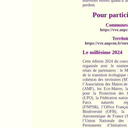
nouvelles étoiles quand d’a
perdent.
Pour partici
Communes
https://vve.anpc
Territoi
https://vve.anpcen.fr/terr
Le millésime 2024
Cette édition 2024 du conco
organisée avec le soutie
relais de partenaires : le M
de la transition écologique 
cohésion des territoires (
l’Association des Maires de
(AMF), les Eco-Maires, l
pour la Protection des 
(LPO), la Fédération nation
Parcs naturels régi
(FNPNR), l’Office Françai
Biodiversité (OFB), la 
Astronomique de France (
l’Union Nationale des C
Permanents d’Initiative