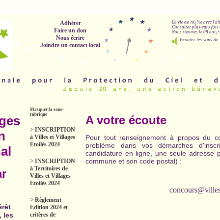
Adhérer
La vie est nï¿½e avec l'a
Consultez plusieurs fois 
Faire un don
Nous sommes le 08 aoï¿½t
Nous écrire
Ecoutez les sons de 
Joindre un contact local
Masquer la sous-
rubrique
ages
A votre écoute
>
INSCRIPTION
n
à Villes et Villages
Pour tout renseignement à propos du conc
Etoilés 2024
problème dans vos démarches d'inscr
al
candidature en ligne, une seule adresse 
>
commune et son code postal) :
INSCRIPTION
à Territoires de
ar
Villes et Villages
Etoilés 2024
concours@villese
>
Règlement
érêt
Edition 2024 et
critères de
, les