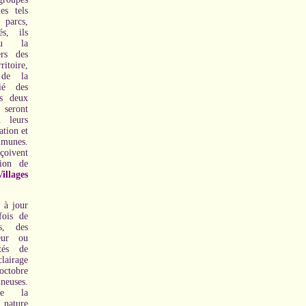
es tels
 parcs,
és, ils
nu la
ers des
oire,
 de la
ié des
es deux
 seront
n leurs
ation et
mmunes.
çoivent
tion de
illages
 à jour
fois de
es, des
eur ou
tés de
airage
octobre
ineuses.
de la
nature