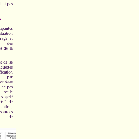
dant pas
s
ipantes
ation
rage et
e des
s de la
t de se
quettes
ication
es par
itères
e ne pas
a seule
 Appelé
rès" de
tation,
 sources
és de