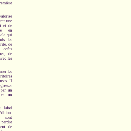
remière
alorise
urer une
t et de
rne en
ale qui
is les
rité, de
 coûts
ues, de
avec les
nner les
itoires
ses. Il
resser
 par un
 et un
u label
dition.
 sont
 perdre
nent de