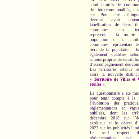
administratifs de commun
des intercommunalités, des
etc. Pour être distingu
devront avoir obte
labellisation de deux ti
communes du territ
représentant la moitié
population ou la moit
communes représentant l
tiers de la population. Ils
également qualifiés selo
actions propres de sensibilis
d’accompagnement des co
Les territoires retenus re
alors la nouvelle distinc
« Territoire de Villes et V
étoilés »
.
Le questionnaire a été mis
pour tenir compte à la 
l’évolution des pratiqu
règlementations en vigu
publiées, dont les arrê
décembre 2018 sur l’écl
extérieur et le décret d’
2022 sur les publicités lum
Le seul respect 
réglementation, par 