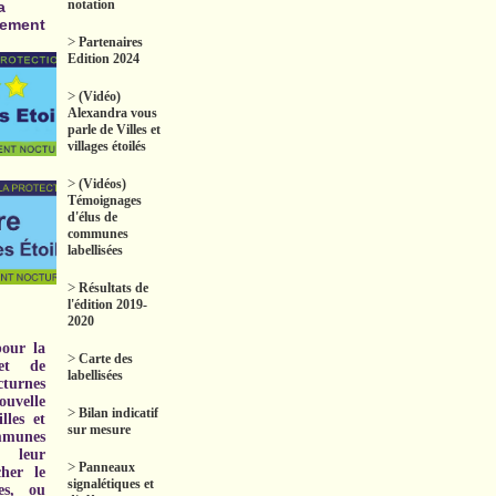
notation
a
nement
>
Partenaires
Edition 2024
>
(Vidéo)
Alexandra vous
parle de Villes et
villages étoilés
>
(Vidéos)
Témoignages
d'élus de
communes
labellisées
>
Résultats de
l'édition 2019-
2020
pour la
>
Carte des
et de
labellisées
turnes
uvelle
>
Bilan indicatif
lles et
sur mesure
ommunes
 leur
>
Panneaux
her le
signalétiques et
es, ou