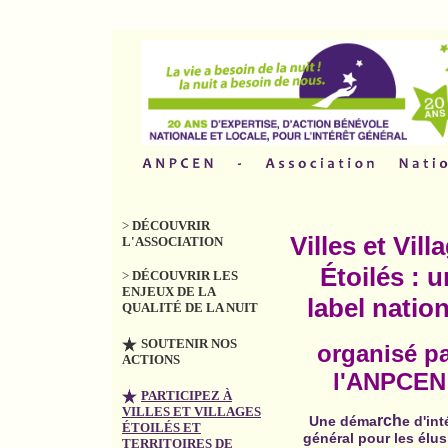
>
DÉCOUVRIR
Villes et Vill
L'ASSOCIATION
Étoilés : u
>
DÉCOUVRIR LES
ENJEUX DE LA
label nation
QUALITÉ DE LA NUIT
SOUTENIR NOS
organisé p
ACTIONS
l'ANPCEN
PARTICIPEZ À
VILLES ET VILLAGES
rch
Une déma
e d'int
ÉTOILÉS ET
général pour les élus
TERRITOIRES DE