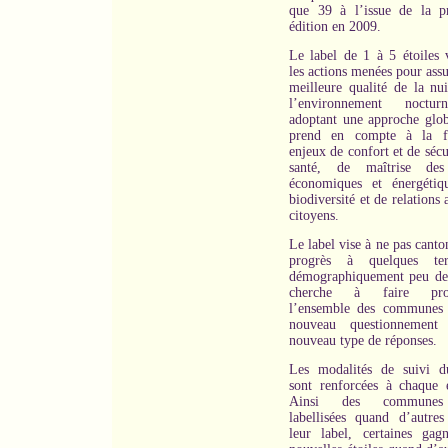
que 39 à l’issue de la p
édition en 2009.
Le label de 1 à 5 étoiles v
les actions menées pour ass
meilleure qualité de la nui
l’environnement noctu
adoptant une approche glob
prend en compte à la fo
enjeux de confort et de sécu
santé, de maîtrise des
économiques et énergétiq
biodiversité et de relations 
citoyens.
Le label vise à ne pas canto
progrès à quelques terr
démographiquement peu den
cherche à faire prog
l’ensemble des communes
nouveau questionnement
nouveau type de réponses.
Les modalités de suivi d
sont renforcées à chaque é
Ainsi des communes
labellisées quand d’autres
leur label, certaines gag