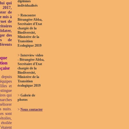
diplômes
lui qui
individualisés
 2017,
ter de
>
Rencontre
e mis à
Bérangère Abba,
ernet de
Secrétaire d'Etat
toires
chargée de la
idater,
Biodiversité,
ger des
Ministère de la
ves de
Transition
rents
Ecologique 2019
>
Interview video
ique
- Bérangère Abba,
tion
Secrétaire d'Etat
çaise
chargée de la
Biodiversité,
depuis
Ministère de la
quipes
Transition
écologique 2019
lles et
stingue
ires qui
>
Galerie de
rches
photos
éliorer
s nuits.
>
Nous contacter
es sont
oiles,
 étoilée
étaient