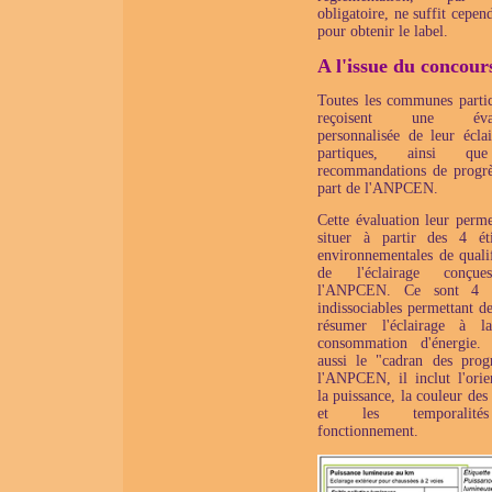
obligatoire, ne suffit cepen
pour obtenir le label.
A l'issue du concour
Toutes les communes partic
reçoisent une évalu
personnalisée de leur éclai
partiques, ainsi qu
recommandations de progrè
part de l'ANPCEN.
Cette évaluation leur perme
situer à partir des 4 éti
environnementales de qualif
de l'éclairage conçu
l'ANPCEN. Ce sont 4 cr
indissociables permettant d
résumer l'éclairage à l
consommation d'énergie.
aussi le "cadran des prog
l'ANPCEN, il inclut l'orien
la puissance, la couleur des
et les temporalit
fonctionnement.