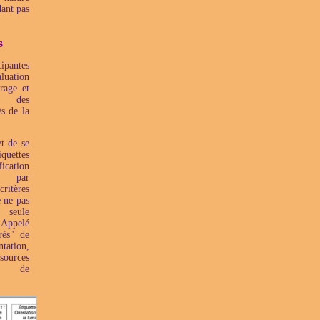
dant pas
s
ipantes
ation
rage et
e des
s de la
t de se
quettes
ication
es par
itères
e ne pas
a seule
 Appelé
rès" de
tation,
 sources
és de