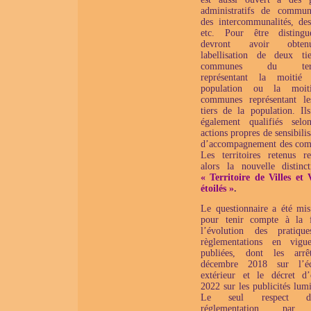
administratifs de commun
des intercommunalités, des
etc. Pour être distingu
devront avoir obte
labellisation de deux ti
communes du territ
représentant la moitié
population ou la moit
communes représentant l
tiers de la population. Ils
également qualifiés selo
actions propres de sensibilis
d’accompagnement des co
Les territoires retenus re
alors la nouvelle distinc
« Territoire de Villes et V
étoilés »
.
Le questionnaire a été mis
pour tenir compte à la 
l’évolution des pratiqu
règlementations en vigu
publiées, dont les arrê
décembre 2018 sur l’écl
extérieur et le décret d’
2022 sur les publicités lum
Le seul respect 
réglementation, par 