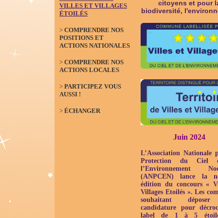
citoyens et pour l
VILLES ET VILLAGES
biodiversité, l'environ
ÉTOILÉS
>
COMPRENDRE NOS
POSITIONS ET
ACTIONS NATIONALES
>
COMPRENDRE NOS
ACTIONS LOCALES
>
PARTICIPEZ VOUS
AUSSI !
>
ÉCHANGER
Juin 2024
L’Association Nationale 
Protection du Ciel 
l’Environnement Noc
(ANPCEN) lance la no
édition du concours « Vi
Villages Etoilés ». Les c
souhaitant déposer
candidature pour décroc
label de 1 à 5 étoil