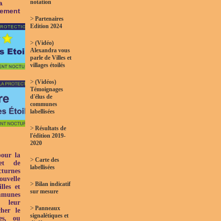
notation
a
nement
>
Partenaires
Edition 2024
>
(Vidéo)
Alexandra vous
parle de Villes et
villages étoilés
>
(Vidéos)
Témoignages
d'élus de
communes
labellisées
>
Résultats de
l'édition 2019-
2020
pour la
>
Carte des
et de
labellisées
turnes
uvelle
>
Bilan indicatif
lles et
sur mesure
ommunes
 leur
>
Panneaux
her le
signalétiques et
es, ou