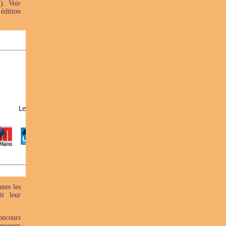
). Voir
édition
utes les
t leur
oncours
groupes