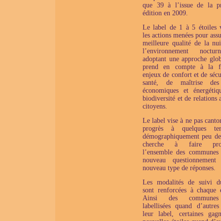
que 39 à l’issue de la p
édition en 2009.
Le label de 1 à 5 étoiles v
les actions menées pour ass
meilleure qualité de la nui
l’environnement noctu
adoptant une approche glob
prend en compte à la fo
enjeux de confort et de sécu
santé, de maîtrise des
économiques et énergétiq
biodiversité et de relations 
citoyens.
Le label vise à ne pas canto
progrès à quelques terr
démographiquement peu den
cherche à faire prog
l’ensemble des communes
nouveau questionnement
nouveau type de réponses.
Les modalités de suivi d
sont renforcées à chaque é
Ainsi des communes
labellisées quand d’autres
leur label, certaines gag