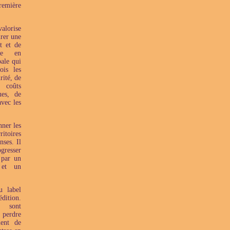
remière
alorise
urer une
t et de
rne en
ale qui
is les
rité, de
 coûts
ues, de
avec les
nner les
itoires
ses. Il
resser
 par un
 et un
u label
dition.
 sont
 perdre
nent de