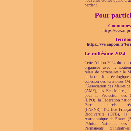
nouvelles étoiles quand d’a
perdent.
Pour partici
Communes
https://vve.anpc
Territoi
https://vve.anpcen.fr/terr
Le millésime 2024
Cette édition 2024 du conco
organisée avec le soutie
relais de partenaires : le M
de la transition écologique 
cohésion des territoires (
l’Association des Maires de
(AMF), les Eco-Maires, l
pour la Protection des 
(LPO), la Fédération nation
Parcs naturels régi
(FNPNR), l’Office Françai
Biodiversité (OFB), la 
Astronomique de France (
l’Union Nationale des C
Permanents d’Initiative