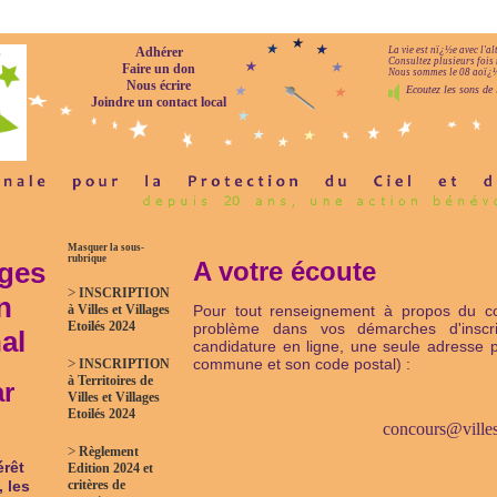
Adhérer
La vie est nï¿½e avec l'a
Consultez plusieurs fois 
Faire un don
Nous sommes le 08 aoï¿½t
Nous écrire
Ecoutez les sons de 
Joindre un contact local
Masquer la sous-
rubrique
ages
A votre écoute
>
INSCRIPTION
n
à Villes et Villages
Pour tout renseignement à propos du conc
Etoilés 2024
problème dans vos démarches d'inscr
al
candidature en ligne, une seule adresse 
>
commune et son code postal) :
INSCRIPTION
à Territoires de
ar
Villes et Villages
Etoilés 2024
concours@villese
>
Règlement
érêt
Edition 2024 et
critères de
, les