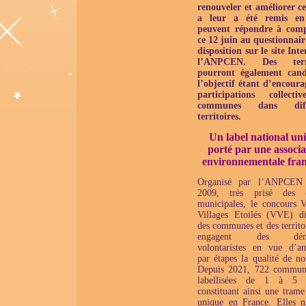
renouveler et améliorer ce
a leur a été remis en
peuvent répondre à comp
ce 12 juin au questionnair
disposition sur le site Int
l’ANPCEN.
Des terri
pourront également cand
l’objectif étant d’encoura
participations collecti
communes dans diffé
territoires.
Un label national un
porté par une associa
environnementale fran
Organisé par l’ANPCEN 
2009, très prisé des é
municipales, le concours Vi
Villages Etoilés (VVE) di
des communes et des territo
engagent des déma
volontaristes en vue d’am
par étapes la qualité de no
Depuis 2021, 722 commun
labellisées de 1 à 5 ét
constituant ainsi une trame
unique en France. Elles n’