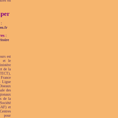
utres en
per
:
en.fr
res
:
itoire
urs est
n et le
inistère
et de la
MTECT),
 France
a Ligue
Oiseaux
ale des
onaux
s de la
Société
SAF) et
entres
s pour