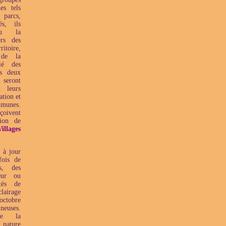
es tels
 parcs,
és, ils
nu la
ers des
oire,
 de la
ié des
es deux
 seront
n leurs
ation et
mmunes.
çoivent
tion de
illages
 à jour
fois de
es, des
eur ou
tés de
airage
octobre
ineuses.
de la
nature