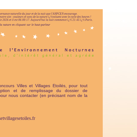
lternance naturelle du jour et de la nuit que l'ANPCEN encourage.
notre site : couleurs et sons de la nature ï¿½voluent avec le cycle des heures !
 2026 et il est
06:00:18
.
Aujourd'hui la nuit commence ï¿½ 21:45 ï¿½ Paris.
la nature en cliquant sur le haut-parleur
ours Villes et Villages Etoilés, pour tout
iption et de remplissage du dossier de
pour nous contacter (en précisant nom de la
tvillagesetoiles.fr