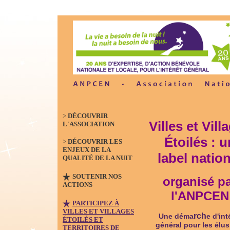
>
DÉCOUVRIR
Villes et Vill
L'ASSOCIATION
Étoilés : u
>
DÉCOUVRIR LES
ENJEUX DE LA
label nation
QUALITÉ DE LA NUIT
SOUTENIR NOS
organisé p
ACTIONS
l'ANPCEN
PARTICIPEZ À
VILLES ET VILLAGES
rch
Une déma
e d'int
ÉTOILÉS ET
général pour les élus
TERRITOIRES DE