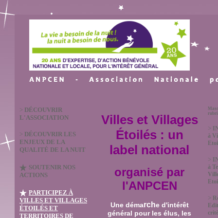
>
DÉCOUVRIR
Masq
rubr
Villes et Villages
L'ASSOCIATION
>
I
Étoilés : un
>
DÉCOUVRIR LES
à Vi
ENJEUX DE LA
Etoi
label national
QUALITÉ DE LA NUIT
>
I
SOUTENIR NOS
à Te
organisé par
Vill
ACTIONS
Etoi
l'ANPCEN
PARTICIPEZ À
>
R
VILLES ET VILLAGES
rch
Une déma
e d'intérêt
Edit
ÉTOILÉS ET
crit
général pour les élus, les
TERRITOIRES DE