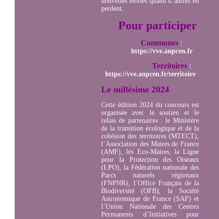
nouvelles étoiles quand d’autres en
perdent.
Pour participer
Communes
:
https://vve.anpcen.fr
Territoires
:
https://vve.anpcen.fr/territoire
Le millésime 2024
Cette édition 2024 du concours est
organisée avec le soutien et le
relais de partenaires : le Ministère
de la transition écologique et de la
cohésion des territoires (MTECT),
l’Association des Maires de France
(AMF), les Eco-Maires, la Ligue
pour la Protection des Oiseaux
(LPO), la Fédération nationale des
Parcs naturels régionaux
(FNPNR), l’Office Français de la
Biodiversité (OFB), la Société
Astronomique de France (SAF) et
l’Union Nationale des Centres
Permanents d’Initiatives pour