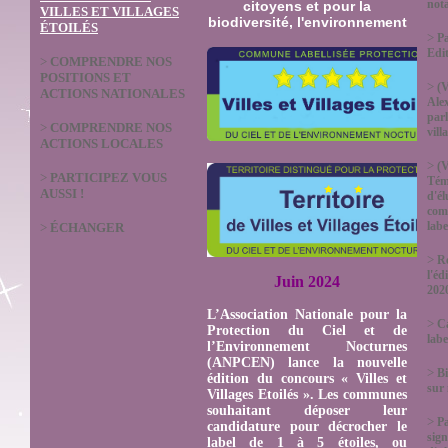
not
citoyens et pour la
VILLES ET VILLAGES
biodiversité, l'environnement
ÉTOILÉS
>
Pa
Edi
>
COMPRENDRE NOS
POSITIONS ET
>
(V
ACTIONS NATIONALES
Ale
parl
>
COMPRENDRE NOS
vill
ACTIONS LOCALES
>
(V
>
PARTICIPEZ VOUS
Tém
AUSSI !
d'él
com
labe
>
ÉCHANGER
>
Ré
l'éd
Juin 2024
202
L’Association Nationale pour la
>
Ca
Protection du Ciel et de
labe
l’Environnement Nocturnes
(ANPCEN) lance la nouvelle
>
Bi
édition du concours « Villes et
sur
Villages Etoilés ». Les communes
souhaitant déposer leur
>
P
candidature pour décrocher le
sign
label de 1 à 5 étoiles, ou