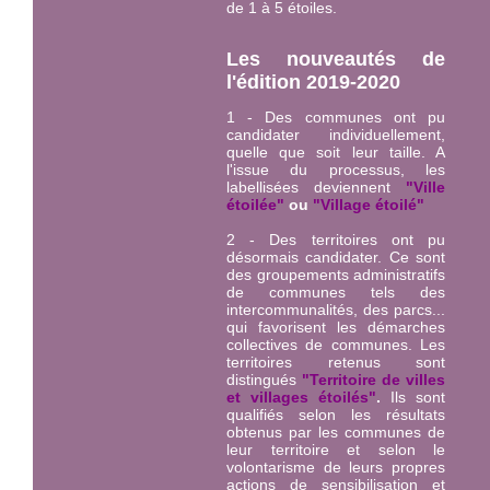
de 1 à 5 étoiles.
Les nouveautés de
l'édition 2019-2020
1 - Des communes ont pu
candidater individuellement,
quelle que soit leur taille. A
l'issue du processus, les
labellisées deviennent
"Ville
étoilée"
ou
"Village étoilé"
2 - Des territoires ont pu
désormais candidater. Ce sont
des groupements administratifs
de communes tels des
intercommunalités, des parcs...
qui favorisent les démarches
collectives de communes. Les
territoires retenus sont
distingués
"Territoire de villes
et villages étoilés"
.
Ils sont
qualifiés selon les résultats
obtenus par les communes de
leur territoire et selon le
volontarisme de leurs propres
actions de sensibilisation et