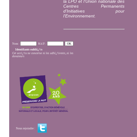
la LPO et l'Union nationale des
Centres Permanents
d'Initiatives pour
l'Environnement.
Nom :
M.d.P. :
Identifiants oubliï¿½s
Cet accï¿½s ne concerne ni les adhï¿½rents, ni les
donateurs
Nous rejoindre :