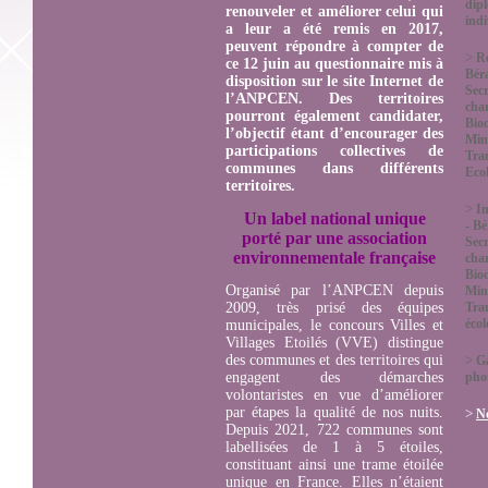
dip
renouveler et améliorer celui qui
indi
a leur a été remis en 2017,
peuvent répondre à compter de
>
R
ce 12 juin au questionnaire mis à
Bér
disposition sur le site Internet de
Secr
l’ANPCEN.
Des territoires
char
pourront également candidater,
Biod
l’objectif étant d’encourager des
Mini
participations collectives de
Tra
communes dans différents
Eco
territoires.
>
In
Un label national unique
- B
porté par une association
Secr
environnementale française
char
Biod
Organisé par l’ANPCEN depuis
Mini
2009, très prisé des équipes
Tra
éco
municipales, le concours Villes et
Villages Etoilés (VVE) distingue
des communes et des territoires qui
>
Ga
engagent des démarches
pho
volontaristes en vue d’améliorer
par étapes la qualité de nos nuits.
>
No
Depuis 2021, 722 communes sont
labellisées de 1 à 5 étoiles,
constituant ainsi une trame étoilée
unique en France. Elles n’étaient