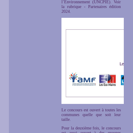
l’Environnement (UNCPIE). Voir
la rubrique - Partenaires édition
2024.
Le concours est ouvert à toutes les
communes quelle que soit leur
taille.
Pour la deuxième fois, le concours
est aussi ouvert à des groupes