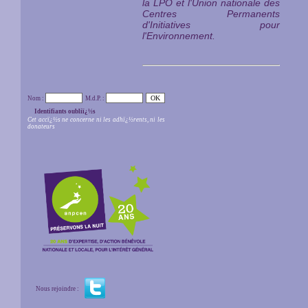
la LPO et l'Union nationale des
Centres Permanents
d'Initiatives pour
l'Environnement.
Nom :
M.d.P. :
Identifiants oubliï¿½s
Cet accï¿½s ne concerne ni les adhï¿½rents, ni les
donateurs
Nous rejoindre :