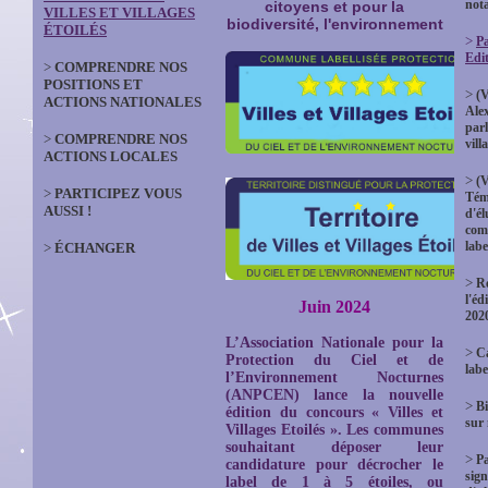
not
citoyens et pour la
VILLES ET VILLAGES
biodiversité, l'environnement
ÉTOILÉS
>
Pa
Edi
>
COMPRENDRE NOS
POSITIONS ET
>
(V
ACTIONS NATIONALES
Ale
parl
>
COMPRENDRE NOS
vill
ACTIONS LOCALES
>
(V
>
PARTICIPEZ VOUS
Tém
AUSSI !
d'él
com
labe
>
ÉCHANGER
>
Ré
l'éd
Juin 2024
202
L’Association Nationale pour la
>
Ca
Protection du Ciel et de
labe
l’Environnement Nocturnes
(ANPCEN) lance la nouvelle
>
Bi
édition du concours « Villes et
sur
Villages Etoilés ». Les communes
souhaitant déposer leur
>
P
candidature pour décrocher le
sign
label de 1 à 5 étoiles, ou