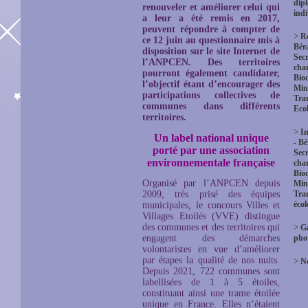
dip
renouveler et améliorer celui qui
indi
a leur a été remis en 2017,
peuvent répondre à compter de
>
R
ce 12 juin au questionnaire mis à
Bér
disposition sur le site Internet de
Secr
l’ANPCEN.
Des territoires
char
pourront également candidater,
Biod
l’objectif étant d’encourager des
Mini
participations collectives de
Tra
communes dans différents
Eco
territoires.
>
In
Un label national unique
- B
porté par une association
Secr
environnementale française
char
Biod
Organisé par l’ANPCEN depuis
Mini
2009, très prisé des équipes
Tra
éco
municipales, le concours Villes et
Villages Etoilés (VVE) distingue
des communes et des territoires qui
>
Ga
engagent des démarches
pho
volontaristes en vue d’améliorer
par étapes la qualité de nos nuits.
>
No
Depuis 2021, 722 communes sont
labellisées de 1 à 5 étoiles,
constituant ainsi une trame étoilée
unique en France. Elles n’étaient