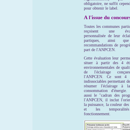
obligatoire, ne suffit cepen
pour obtenir le label.
A l'issue du concour
Toutes les communes partic
reçoisent une évalu
personnalisée de leur éclai
partiques, ainsi qu
recommandations de progrè
part de l'ANPCEN.
Cette évaluation leur perme
situer à partir des 4 éti
environnementales de qualif
de l'éclairage conçu
l'ANPCEN. Ce sont 4 cr
indissociables permettant d
résumer l'éclairage à l
consommation d'énergie.
aussi le "cadran des prog
l'ANPCEN, il inclut l'orien
la puissance, la couleur des
et les temporalit
fonctionnement.