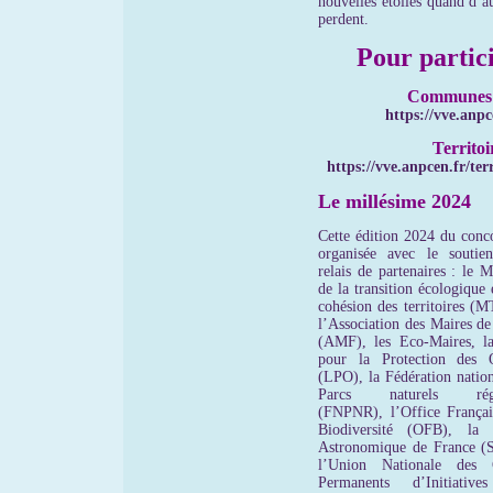
nouvelles étoiles quand d’a
perdent.
Pour partici
Communes
https://vve.anpc
Territoi
https://vve.anpcen.fr/terr
Le millésime 2024
Cette édition 2024 du conco
organisée avec le soutie
relais de partenaires : le M
de la transition écologique 
cohésion des territoires (
l’Association des Maires de
(AMF), les Eco-Maires, l
pour la Protection des 
(LPO), la Fédération nation
Parcs naturels régi
(FNPNR), l’Office Françai
Biodiversité (OFB), la 
Astronomique de France (
l’Union Nationale des C
Permanents d’Initiative