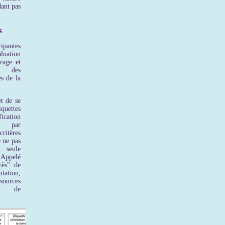
dant pas
s
ipantes
ation
rage et
e des
s de la
t de se
quettes
ication
es par
itères
e ne pas
a seule
 Appelé
rès" de
tation,
 sources
és de