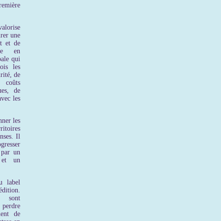
remière
alorise
urer une
t et de
rne en
ale qui
is les
rité, de
 coûts
ues, de
avec les
nner les
itoires
ses. Il
resser
 par un
 et un
u label
dition.
 sont
 perdre
nent de