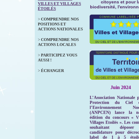
citoyens et pour l
VILLES ET VILLAGES
biodiversité, l'environ
ÉTOILÉS
>
COMPRENDRE NOS
POSITIONS ET
ACTIONS NATIONALES
>
COMPRENDRE NOS
ACTIONS LOCALES
>
PARTICIPEZ VOUS
AUSSI !
>
ÉCHANGER
Juin 2024
L’Association Nationale 
Protection du Ciel 
l’Environnement Noc
(ANPCEN) lance la no
édition du concours « Vi
Villages Etoilés ». Les c
souhaitant déposer
candidature pour décroc
label de 1 à 5 étoil