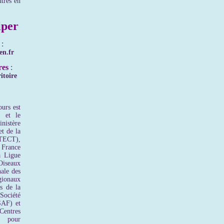
utres en
per
:
en.fr
res
:
itoire
urs est
n et le
inistère
et de la
MTECT),
 France
a Ligue
Oiseaux
ale des
onaux
s de la
Société
SAF) et
entres
s pour