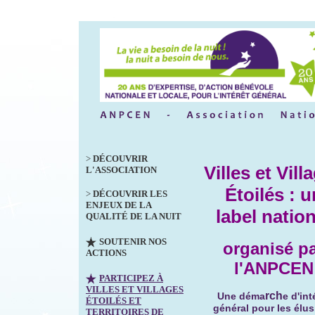
>
DÉCOUVRIR
Villes et Vill
L'ASSOCIATION
Étoilés : u
>
DÉCOUVRIR LES
ENJEUX DE LA
label nation
QUALITÉ DE LA NUIT
SOUTENIR NOS
organisé p
ACTIONS
l'ANPCEN
PARTICIPEZ À
VILLES ET VILLAGES
rch
Une déma
e d'int
ÉTOILÉS ET
général pour les élus
TERRITOIRES DE