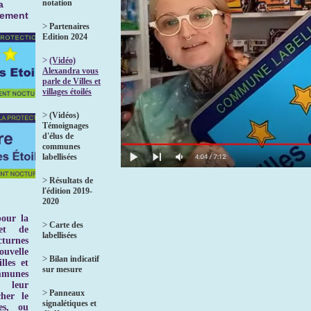
notation
a
nement
>
Partenaires
Edition 2024
>
(Vidéo)
Alexandra vous
parle de Villes et
villages étoilés
>
(Vidéos)
Témoignages
d'élus de
communes
labellisées
>
Résultats de
l'édition 2019-
2020
pour la
>
Carte des
et de
labellisées
turnes
uvelle
>
Bilan indicatif
lles et
sur mesure
ommunes
 leur
>
Panneaux
her le
signalétiques et
es, ou