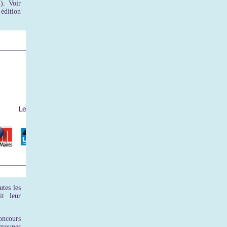
). Voir
édition
utes les
t leur
oncours
groupes