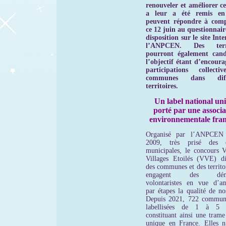
renouveler et améliorer ce
a leur a été remis en
peuvent répondre à comp
ce 12 juin au questionnair
disposition sur le site Int
l’ANPCEN.
Des terri
pourront également cand
l’objectif étant d’encoura
participations collecti
communes dans diffé
territoires.
Un label national un
porté par une associa
environnementale fran
Organisé par l’ANPCEN 
2009, très prisé des é
municipales, le concours Vi
Villages Etoilés (VVE) di
des communes et des territo
engagent des déma
volontaristes en vue d’am
par étapes la qualité de no
Depuis 2021, 722 commun
labellisées de 1 à 5 ét
constituant ainsi une trame
unique en France. Elles n’