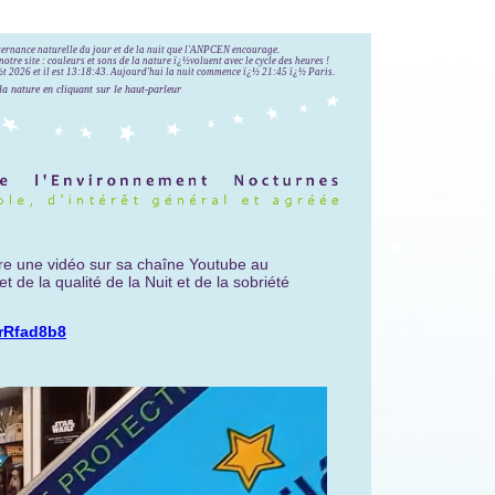
lternance naturelle du jour et de la nuit que l'ANPCEN encourage.
notre site : couleurs et sons de la nature ï¿½voluent avec le cycle des heures !
 2026 et il est
13:18:44
.
Aujourd'hui la nuit commence ï¿½ 21:45 ï¿½ Paris.
la nature en cliquant sur le haut-parleur
re une vidéo sur sa chaîne Youtube au
et de la qualité de la Nuit et de la sobriété
rRfad8b8