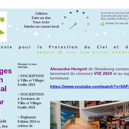
Adhérer
La vie est nï¿½e avec l'a
Consultez plusieurs fois 
Faire un don
Nous sommes le 08 aoï¿½t
Nous écrire
Ecoutez les sons de 
Joindre un contact local
Masquer la sous-
rubrique
ages
Alexandra Herrgott
de Strasbourg consac
lancement du concours
VVE 2024
et au suj
>
INSCRIPTION
n
lumineuse.
à Villes et Villages
Etoilés 2024
https://www.youtube.com/watch?v=5AF
al
>
INSCRIPTION
à Territoires de
ar
Villes et Villages
Etoilés 2024
>
Règlement
érêt
Edition 2024 et
critères de
, les