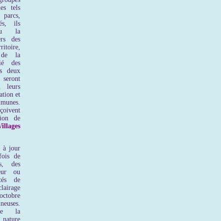
es tels
 parcs,
és, ils
nu la
ers des
oire,
 de la
ié des
es deux
 seront
n leurs
ation et
mmunes.
çoivent
tion de
illages
 à jour
fois de
es, des
eur ou
tés de
airage
octobre
ineuses.
de la
nature