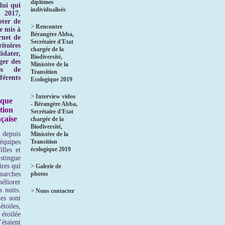
diplômes
lui qui
individualisés
 2017,
ter de
>
Rencontre
e mis à
Bérangère Abba,
ernet de
Secrétaire d'Etat
toires
chargée de la
idater,
Biodiversité,
ger des
Ministère de la
ves de
Transition
rents
Ecologique 2019
>
Interview video
ique
- Bérangère Abba,
tion
Secrétaire d'Etat
çaise
chargée de la
Biodiversité,
depuis
Ministère de la
quipes
Transition
écologique 2019
lles et
stingue
ires qui
>
Galerie de
rches
photos
éliorer
s nuits.
>
Nous contacter
es sont
oiles,
 étoilée
étaient