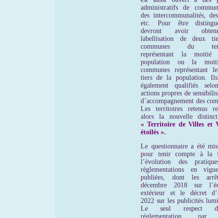
administratifs de commun
des intercommunalités, des
etc. Pour être distingu
devront avoir obte
labellisation de deux ti
communes du territ
représentant la moitié
population ou la moit
communes représentant l
tiers de la population. Ils
également qualifiés selo
actions propres de sensibilis
d’accompagnement des co
Les territoires retenus re
alors la nouvelle distinc
« Territoire de Villes et V
étoilés »
.
Le questionnaire a été mis
pour tenir compte à la 
l’évolution des pratiqu
règlementations en vigu
publiées, dont les arrê
décembre 2018 sur l’écl
extérieur et le décret d’
2022 sur les publicités lum
Le seul respect 
réglementation, par 