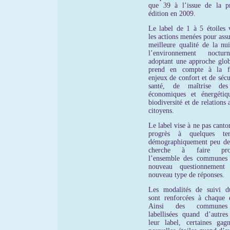
que 39 à l’issue de la p
édition en 2009.
Le label de 1 à 5 étoiles v
les actions menées pour ass
meilleure qualité de la nui
l’environnement noctu
adoptant une approche glob
prend en compte à la fo
enjeux de confort et de sécu
santé, de maîtrise des
économiques et énergétiq
biodiversité et de relations 
citoyens.
Le label vise à ne pas canto
progrès à quelques terr
démographiquement peu den
cherche à faire prog
l’ensemble des communes
nouveau questionnement
nouveau type de réponses.
Les modalités de suivi d
sont renforcées à chaque é
Ainsi des communes
labellisées quand d’autres
leur label, certaines gag