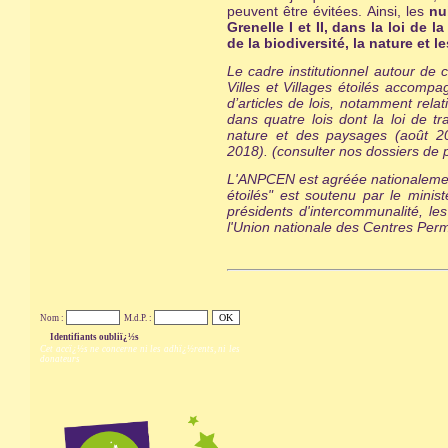
peuvent être évitées. Ainsi, les
nu
Grenelle I et II, dans la loi de
de la biodiversité, la nature et
Le cadre institutionnel autour de
Villes et Villages étoilés ac
compagn
d’articles de lois, notamment rela
dans quatre lois dont la loi de tr
nature et des paysages (août 20
2018). (consulter nos dossiers de 
L'ANPCEN est agréée nationalement p
étoilés" est
soutenu par le minist
présidents d'intercommunalité, le
l'Union nationale des Centres Perm
Nom :
M.d.P. :
Identifiants oubliï¿½s
Cet accï¿½s ne concerne ni les adhï¿½rents, ni les
donateurs