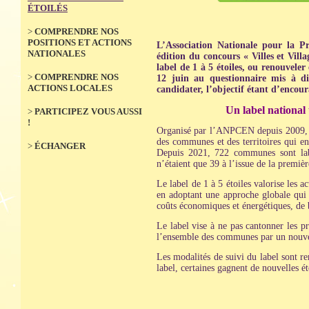
ÉTOILÉS
>
COMPRENDRE NOS
POSITIONS ET ACTIONS
L’Association Nationale pour la 
NATIONALES
édition du concours « Villes et Vil
label de 1 à 5 étoiles, ou renouvele
>
COMPRENDRE NOS
12 juin au questionnaire mis à d
ACTIONS LOCALES
candidater, l’objectif étant d’encour
Un label national
>
PARTICIPEZ VOUS AUSSI
!
Organisé par l’ANPCEN depuis 2009, tr
des communes et des territoires qui en
>
ÉCHANGER
Depuis 2021, 722 communes sont label
n’étaient que 39 à l’issue de la premiè
Le label de 1 à 5 étoiles valorise les 
en adoptant une approche globale qui p
coûts économiques et énergétiques, de b
Le label vise à ne pas cantonner les p
l’ensemble des communes par un nouve
Les modalités de suivi du label sont r
label, certaines gagnent de nouvelles é