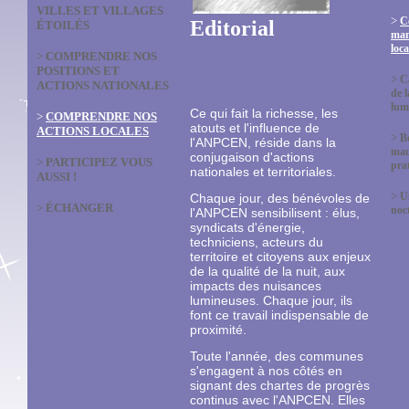
VILLES ET VILLAGES
>
C
Editorial
ÉTOILÉS
man
loca
>
COMPRENDRE NOS
POSITIONS ET
>
C
ACTIONS NATIONALES
de l
lum
Ce qui fait la richesse, les
>
COMPRENDRE NOS
atouts et l'influence de
ACTIONS LOCALES
>
B
l'ANPCEN, réside dans la
mau
conjugaison d'actions
>
PARTICIPEZ VOUS
prat
nationales et territoriales.
AUSSI !
>
U
Chaque jour, des bénévoles de
>
ÉCHANGER
noc
l'ANPCEN sensibilisent : élus,
syndicats d'énergie,
techniciens, acteurs du
territoire et citoyens aux enjeux
de la qualité de la nuit, aux
impacts des nuisances
lumineuses. Chaque jour, ils
font ce travail indispensable de
proximité.
Toute l'année, des communes
s'engagent à nos côtés en
signant des chartes de progrès
continus avec l'ANPCEN. Elles