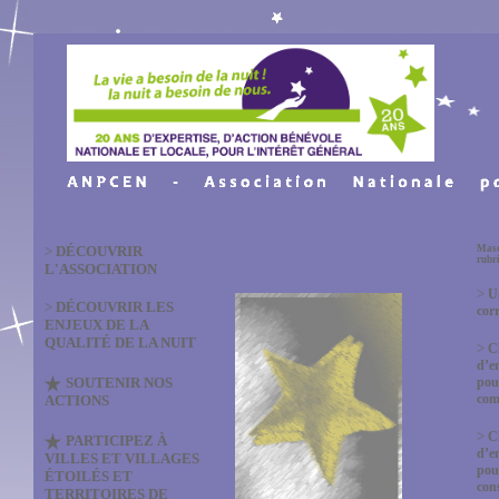
>
DÉCOUVRIR
Masq
rubr
L'ASSOCIATION
>
U
>
DÉCOUVRIR LES
cor
ENJEUX DE LA
QUALITÉ DE LA NUIT
>
C
d’e
SOUTENIR NOS
pou
co
ACTIONS
>
C
PARTICIPEZ À
d’e
VILLES ET VILLAGES
pou
ÉTOILÉS ET
con
TERRITOIRES DE