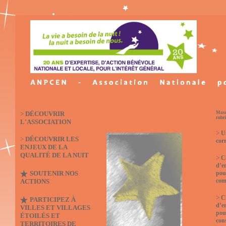
>
DÉCOUVRIR
Masq
rubr
L'ASSOCIATION
>
U
>
DÉCOUVRIR LES
cor
ENJEUX DE LA
QUALITÉ DE LA NUIT
>
C
d’e
SOUTENIR NOS
pou
co
ACTIONS
>
C
PARTICIPEZ À
d’e
VILLES ET VILLAGES
pou
ÉTOILÉS ET
con
TERRITOIRES DE