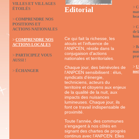
VILLES ET VILLAGES
>
C
Editorial
ÉTOILÉS
man
loca
>
COMPRENDRE NOS
POSITIONS ET
>
C
ACTIONS NATIONALES
de l
lum
Ce qui fait la richesse, les
>
COMPRENDRE NOS
atouts et l'influence de
ACTIONS LOCALES
>
B
l'ANPCEN, réside dans la
mau
conjugaison d'actions
>
PARTICIPEZ VOUS
prat
nationales et territoriales.
AUSSI !
>
U
Chaque jour, des bénévoles de
>
ÉCHANGER
noc
l'ANPCEN sensibilisent : élus,
syndicats d'énergie,
techniciens, acteurs du
territoire et citoyens aux enjeux
de la qualité de la nuit, aux
impacts des nuisances
lumineuses. Chaque jour, ils
font ce travail indispensable de
proximité.
Toute l'année, des communes
s'engagent à nos côtés en
signant des chartes de progrès
continus avec l'ANPCEN. Elles