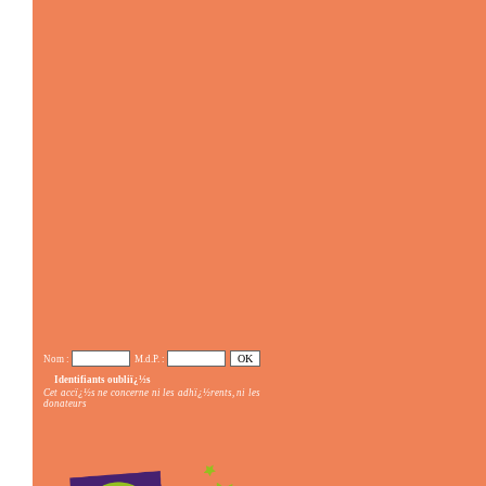
Nom :
M.d.P. :
Identifiants oubliï¿½s
Cet accï¿½s ne concerne ni les adhï¿½rents, ni les
donateurs