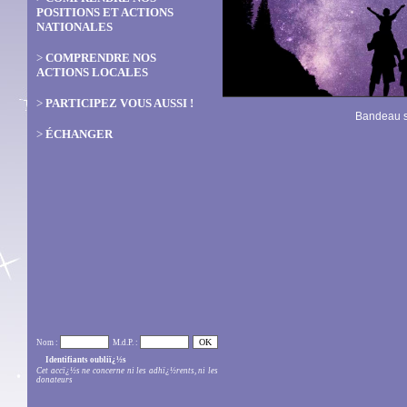
POSITIONS ET ACTIONS
NATIONALES
>
COMPRENDRE NOS
ACTIONS LOCALES
>
PARTICIPEZ VOUS AUSSI !
Bandeau s
>
ÉCHANGER
Nom :
M.d.P. :
Identifiants oubliï¿½s
Cet accï¿½s ne concerne ni les adhï¿½rents, ni les
donateurs