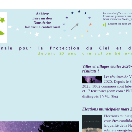
Adhérer
La vie est nï¿½e avec l'a
Consultez plusieurs fois 
Faire un don
Nous sommes le 06 aoï¿½t
Nous écrire
Ecoutez les sons de 
Joindre un contact local
Villes et villages étoilés 2024
résultats !
Les résultats de
2025. Depuis le 
2025, 1062 commues sont labe
et 17 territoires (com com / PN
distingués TVVE
(Plus)
Elections municipales mars 
Elections munici
vous êtes candidat
la qualité de la Nu
sobriété énergéti