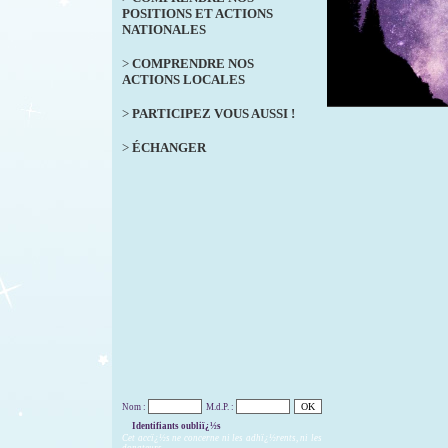
POSITIONS ET ACTIONS
NATIONALES
>
COMPRENDRE NOS
ACTIONS LOCALES
>
PARTICIPEZ VOUS AUSSI !
>
ÉCHANGER
Nom :
M.d.P. :
Identifiants oubliï¿½s
Cet accï¿½s ne concerne ni les adhï¿½rents, ni les