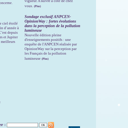
vigueur. A suivre à côté de chez
oncerne.
vous.
(Plus)
Sondage exclusif ANPCEN-
OpinionWay : fortes évolutions
 ciel étoilé
dans la perception de la pollution
 fin d’année à
lumineuse
 C’est depuis
Nouvelle édition pleine
s et Jupiter
d'enseignements positifs : une
 meilleurs
enquête de l'ANPCEN réalisée par
OpinionWay sur la perception par
les Français de la pollution
lumineuse
(Plus)
s
er :