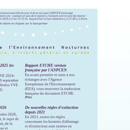
lternance naturelle du jour et de la nuit que l'ANPCEN encourage.
notre site : couleurs et sons de la nature ï¿½voluent avec le cycle des heures !
 2026 et il est
13:25:02
.
Aujourd'hui la nuit commence ï¿½ 21:48 ï¿½ Paris.
la nature en cliquant sur le haut-parleur
-2025 les
Rapport ETCHE version
française par l'ANPCEN
En avant première et suite à nos
 VVE 2024-
échanges avec l'Agence
30 septembre
Européenne de l'Environnement
llisées VVE
(EEA), vous trouverez la traduction
R)
française du document ETCHE.
(Plus)
2026
De nouvelles règles d'extinction
depuis 2021
pales 2026,
En 2021, toutes les règles
, le sujet de
concernant les horaires d'allumage
it, de la
et d'extinction sont entrées en
que et