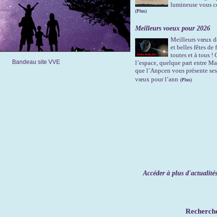
lumineuse vous c
(Plus)
Meilleurs voeux pour 2026
Meilleurs vœux de
et belles fêtes de
toutes et à tous !
Bandeau site VVE
l’espace, quelque part entre Mar
que l’Anpcen vous présente ses
vœux pour l’ann
(Plus)
Accéder à plus d'actualité
Recherch