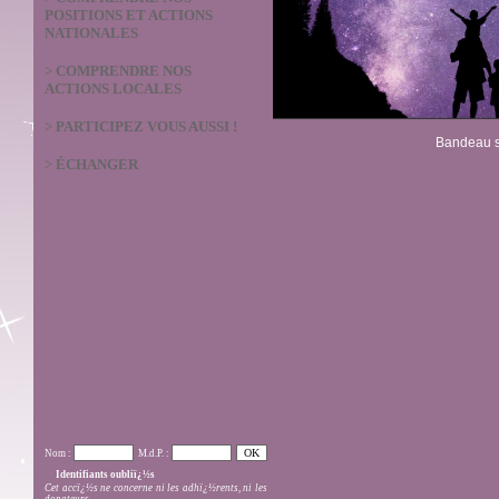
POSITIONS ET ACTIONS
NATIONALES
>
COMPRENDRE NOS
ACTIONS LOCALES
>
PARTICIPEZ VOUS AUSSI !
Bandeau s
>
ÉCHANGER
Nom :
M.d.P. :
Identifiants oubliï¿½s
Cet accï¿½s ne concerne ni les adhï¿½rents, ni les