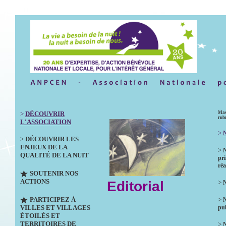
>
DÉCOUVRIR
Mas
rub
L'ASSOCIATION
>
N
>
DÉCOUVRIR LES
ENJEUX DE LA
>
QUALITÉ DE LA NUIT
pri
réa
SOUTENIR NOS
ACTIONS
Editorial
>
N
PARTICIPEZ À
>
VILLES ET VILLAGES
pub
ÉTOILÉS ET
TERRITOIRES DE
>
N