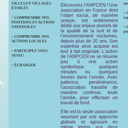
VILLES ET VILLAGES
out
Découvrez l’ANPCEN ! Une
ÉTOILÉS
association en France dont
>
N
l’objet social, de manière
>
COMPRENDRE NOS
org
unique, est entièrement
POSITIONS ET ACTIONS
dédié aux enjeux pluriels de
NATIONALES
>
la qualité de la nuit et de
par
l’environnement nocturnes,
>
COMPRENDRE NOS
depuis plus de 20 ans. Son
ACTIONS LOCALES
expertise ainsi acquise est
>
PARTICIPEZ VOUS
tout à fait originale. L'action
AUSSI !
de l'ANPCEN ne se résume
pas à une action
>
ÉCHANGER
symbolique quelques
minutes ou quelques
heures dans l'année. Avec
patience, persévérance,
l'association travaille de
manière continue, toute
l'année, pour effectuer un
travail de fond.
Elle est la seule association
oeuvrant par une approche
globale et agissant en
même temps aux deux