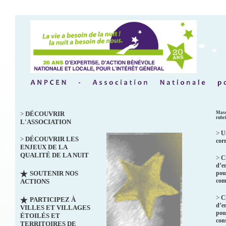
>
DÉCOUVRIR
Masq
rubr
L'ASSOCIATION
>
U
>
DÉCOUVRIR LES
cor
ENJEUX DE LA
QUALITÉ DE LA NUIT
>
C
d’e
SOUTENIR NOS
pou
co
ACTIONS
>
C
PARTICIPEZ À
d’e
VILLES ET VILLAGES
pou
ÉTOILÉS ET
con
TERRITOIRES DE