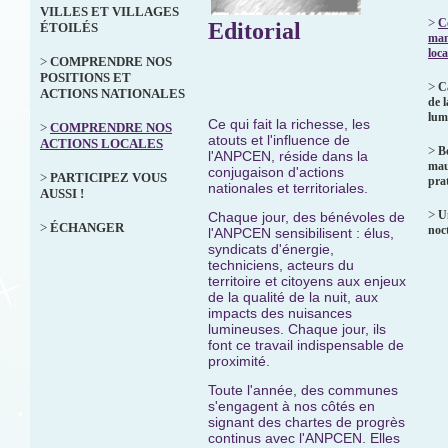
VILLES ET VILLAGES
>
C
Editorial
ÉTOILÉS
man
loca
>
COMPRENDRE NOS
POSITIONS ET
>
C
ACTIONS NATIONALES
de l
lum
Ce qui fait la richesse, les
>
COMPRENDRE NOS
atouts et l'influence de
ACTIONS LOCALES
>
B
l'ANPCEN, réside dans la
mau
conjugaison d'actions
>
PARTICIPEZ VOUS
prat
nationales et territoriales.
AUSSI !
>
U
Chaque jour, des bénévoles de
>
ÉCHANGER
noc
l'ANPCEN sensibilisent : élus,
syndicats d'énergie,
techniciens, acteurs du
territoire et citoyens aux enjeux
de la qualité de la nuit, aux
impacts des nuisances
lumineuses. Chaque jour, ils
font ce travail indispensable de
proximité.
Toute l'année, des communes
s'engagent à nos côtés en
signant des chartes de progrès
continus avec l'ANPCEN. Elles