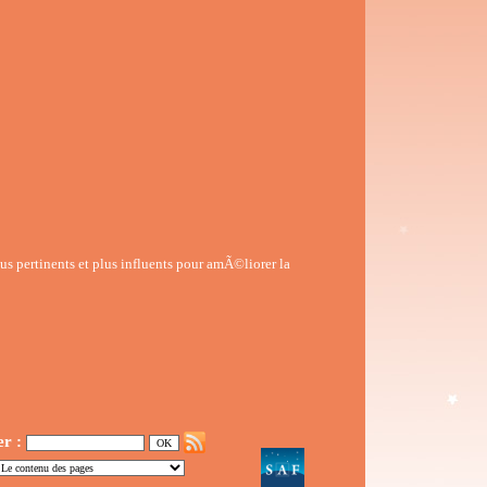
us pertinents et plus influents pour amÃ©liorer la
er :