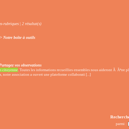
us-rubriques
| 2 résultat(s)
> Notre boîte à outils
Partagez vos observations
n citoyenne
. Toutes les informations recueillies ensembles nous aideront Ã Ãªtre pl
a, notre association a ouvert une plateforme collaborati [...]
Recherch
parmi :