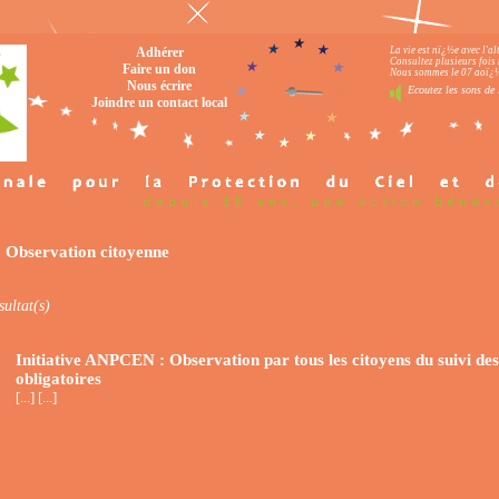
Adhérer
La vie est nï¿½e avec l'a
Consultez plusieurs fois 
Faire un don
Nous sommes le 07 aoï¿½t
Nous écrire
Ecoutez les sons de 
Joindre un contact local
: Observation citoyenne
sultat(s)
Initiative ANPCEN : Observation par tous les citoyens du suivi des
obligatoires
[...] [...]