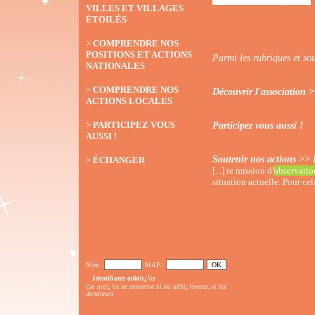
VILLES ET VILLAGES
ÉTOILÉS
>
COMPRENDRE NOS
POSITIONS ET ACTIONS
Parmi les rubriques et so
NATIONALES
>
COMPRENDRE NOS
Découvrir l'association >
ACTIONS LOCALES
>
PARTICIPEZ VOUS
Participez vous aussi !
AUSSI !
Soutenir nos actions >> 
>
ÉCHANGER
[...] re mission d'
observatio
situation actuelle. Pour cel
Nom :
M.d.P. :
Identifiants oubliï¿½s
Cet accï¿½s ne concerne ni les adhï¿½rents, ni les
donateurs