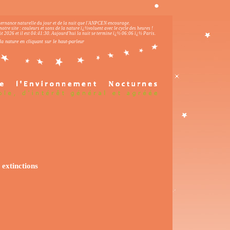
lternance naturelle du jour et de la nuit que l'ANPCEN encourage.
notre site : couleurs et sons de la nature ï¿½voluent avec le cycle des heures !
 2026 et il est
04:41:31
.
Aujourd'hui la nuit se termine ï¿½ 06:06 ï¿½ Paris.
la nature en cliquant sur le haut-parleur
 extinctions