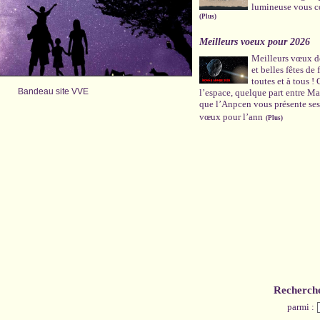
lumineuse vous c
(Plus)
Meilleurs voeux pour 2026
Meilleurs vœux de
et belles fêtes de
toutes et à tous !
Bandeau site VVE
l’espace, quelque part entre Mar
que l’Anpcen vous présente ses
vœux pour l’ann
(Plus)
Accéder à plus d'actualité
Recherch
parmi :