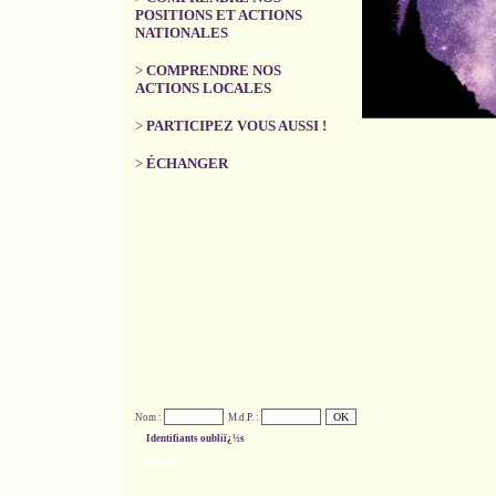
POSITIONS ET ACTIONS
NATIONALES
>
COMPRENDRE NOS
ACTIONS LOCALES
>
PARTICIPEZ VOUS AUSSI !
>
ÉCHANGER
Nom :
M.d.P. :
Identifiants oubliï¿½s
Cet accï¿½s ne concerne ni les adhï¿½rents, ni les
donateurs