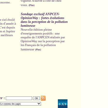
vigueur. A suivre à côté de chez
oncerne.
vous.
(Plus)
Sondage exclusif ANPCEN-
OpinionWay : fortes évolutions
 ciel étoilé
dans la perception de la pollution
 fin d’année à
lumineuse
 C’est depuis
Nouvelle édition pleine
s et Jupiter
d'enseignements positifs : une
 meilleurs
enquête de l'ANPCEN réalisée par
OpinionWay sur la perception par
les Français de la pollution
lumineuse
(Plus)
s
er :