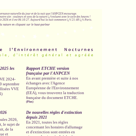
lternance naturelle du jour et de la nuit que l'ANPCEN encourage.
notre site : couleurs et sons de la nature ï¿½voluent avec le cycle des heures !
 2026 et il est
06:10:28
.
Aujourd'hui la nuit commence ï¿½ 21:48 ï¿½ Paris.
la nature en cliquant sur le haut-parleur
-2025 les
Rapport ETCHE version
française par l'ANPCEN
En avant première et suite à nos
 VVE 2024-
échanges avec l'Agence
30 septembre
Européenne de l'Environnement
llisées VVE
(EEA), vous trouverez la traduction
R)
française du document ETCHE.
(Plus)
2026
De nouvelles règles d'extinction
depuis 2021
pales 2026,
En 2021, toutes les règles
, le sujet de
concernant les horaires d'allumage
it, de la
et d'extinction sont entrées en
que et