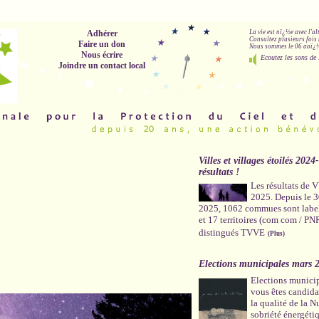
Adhérer
La vie est nï¿½e avec l'a
Consultez plusieurs fois 
Faire un don
Nous sommes le 06 aoï¿½t
Nous écrire
Ecoutez les sons de 
Joindre un contact local
Villes et villages étoilés 2024
résultats !
Les résultats de
2025. Depuis le 
2025, 1062 commues sont labe
et 17 territoires (com com / PN
distingués TVVE
(Plus)
Elections municipales mars 
Elections munici
vous êtes candidat
la qualité de la Nu
sobriété énergéti