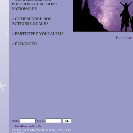
POSITIONS ET ACTIONS
NATIONALES
>
COMPRENDRE NOS
ACTIONS LOCALES
>
PARTICIPEZ VOUS AUSSI !
Bandeau s
>
ÉCHANGER
Nom :
M.d.P. :
Identifiants oubliï¿½s
Cet accï¿½s ne concerne ni les adhï¿½rents, ni les