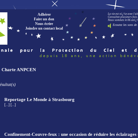
Adhérer
La vie est nï¿½e avec l'a
Consultez plusieurs fois 
Faire un don
Nous sommes le 06 aoï¿½t
Nous écrire
Ecoutez les sons de 
Joindre un contact local
f : Charte ANPCEN
ésultat(s)
Reportage Le Monde à Strasbourg
[...] [...]
Confinement-Couvre-feux : une occasion de réduire les éclairages 