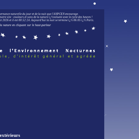
lternance naturelle du jour et de la nuit que l'ANPCEN encourage.
notre site : couleurs et sons de la nature ï¿½voluent avec le cycle des heures !
 2026 et il est
00:52:25
.
Aujourd'hui la nuit se termine ï¿½ 06:05 ï¿½ Paris.
la nature en cliquant sur le haut-parleur
extérieurs