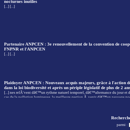
nocturnes inutiles
[...] [...]
Partenaire ANPCEN : 3e renouvellement de la convention de coopé
FNPNR et l'ANPCEN
[...] [...]
Plaidoyer ANPCEN : Nouveaux acquis majeurs, grâce à l'action 
dans la loi biodiversité et après un périple législatif de plus de 2 ans
[...] nes relÃ¨vent dâ€™un rythme naturel temporel, dâ€™alternance du jour et de
cas de la pollution lumineuse, la meilleure gestion Ã venir dâ€™un paysage no
autant dans une dÃ©marcheÂ temporelle que spatiale. Pour que [...]
Recherch
parmi :