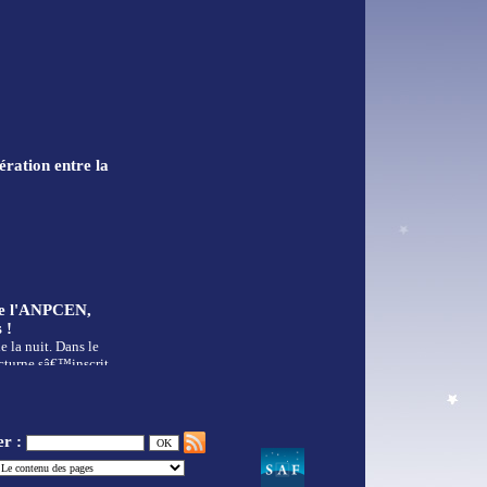
ration entre la
de l'ANPCEN,
 !
 la nuit. Dans le
cturne sâ€™inscrit
er :