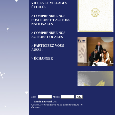
VILLES ET VILLAGES
ÉTOILÉS
>
COMPRENDRE NOS
POSITIONS ET ACTIONS
NATIONALES
>
COMPRENDRE NOS
ACTIONS LOCALES
>
PARTICIPEZ VOUS
AUSSI !
>
ÉCHANGER
Nom :
M.d.P. :
Identifiants oubliï¿½s
Cet accï¿½s ne concerne ni les adhï¿½rents, ni les
donateurs