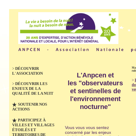
>
DÉCOUVRIR
Mas
rub
L'ASSOCIATION
L'Anpcen et
>
les
"observateurs
>
DÉCOUVRIR LES
do
ENJEUX DE LA
vo
et sentinelles de
QUALITÉ DE LA NUIT
l'environnement
SOUTENIR NOS
nocturne"
ACTIONS
PARTICIPEZ À
VILLES ET VILLAGES
Vous vous vous sentez
ÉTOILÉS ET
concerné par les enjeux
TERRITOIRES DE