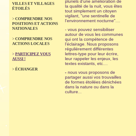
pluriels d'une amélioration de
VILLES ET VILLAGES
la qualité de la nuit, vous êtes
ÉTOILÉS
tout simplement un citoyen
vigilant, "une sentinelle de
>
COMPRENDRE NOS
l'environnement nocturne"....
POSITIONS ET ACTIONS
NATIONALES
- vous pouvez sensibiliser
autour de vous les communes
>
COMPRENDRE NOS
qui ont la compétence de
ACTIONS LOCALES
l'éclairage. Nous proposons
régulièrement différentes
lettres-type pour leur écrire,
>
PARTICIPEZ VOUS
leur rappeler les enjeux, les
AUSSI !
textes existants, etc....
>
ÉCHANGER
-
nous vous proposons de
partager aussi vos trouvailles
de formes étoilées dénichées
dans la nature ou dans la
culture...