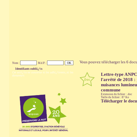
Vous pouvez télécharger les 6 docu
Nom :
M.d.P. :
Identifiants oubliï¿½s
Cet accï¿½s ne concerne ni les adhï¿½rents, ni les
Lettre-type ANPC
donateurs
l'arrêté de 2018 :
nuisances lumineu
commune
Extension du fichier : .doc
Taille du fichier : 87 Ko
Télécharger le doc