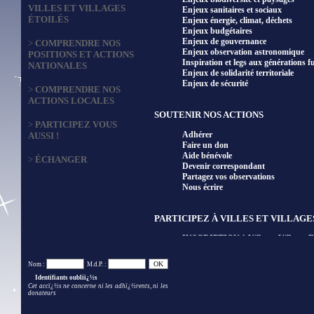
VILLES ET VILLAGES
Enjeux sanitaires et sociaux
ÉTOILÉS
Enjeux énergie, climat, déchets
Enjeux budgétaires
Enjeux de gouvernance
>
COMPRENDRE NOS
Enjeux observation astronomique
POSITIONS ET ACTIONS
Inspiration et legs aux générations f
NATIONALES
Enjeux de solidarité territoriale
Enjeux de sécurité
>
COMPRENDRE NOS
ACTIONS LOCALES
SOUTENIR NOS ACTIONS
>
PARTICIPEZ VOUS
Adhérer
AUSSI !
Faire un don
Aide bénévole
>
ÉCHANGER
Devenir correspondant
Partagez vos observations
Nous écrire
PARTICIPEZ À VILLES ET VILLAGE
INSCRIPTION à Villes et Villages Et
INSCRIPTION à Territoires de Villes 
Règlement Edition 2024 et critères d
Nom :
M.d.P. :
Partenaires Edition 2024
Identifiants oubliï¿½s
(Vidéo) Alexandra vous parle de Villes
Cet accï¿½s ne concerne ni les adhï¿½rents, ni les
(Vidéos) Témoignages d'élus de comm
donateurs
Résultats de l'édition 2019-2020
Carte des labellisées