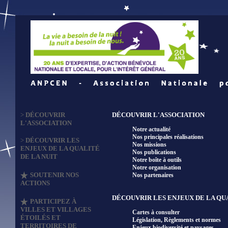
>
DÉCOUVRIR
DÉCOUVRIR L'ASSOCIATION
L'ASSOCIATION
Notre actualité
Nos principales réalisations
>
DÉCOUVRIR LES
Nos missions
ENJEUX DE LA QUALITÉ
Nos publications
DE LA NUIT
Notre boîte à outils
Notre organisation
SOUTENIR NOS
Nos partenaires
ACTIONS
DÉCOUVRIR LES ENJEUX DE LA QUA
PARTICIPEZ À
VILLES ET VILLAGES
Cartes à consulter
ÉTOILÉS ET
Législation, Règlements et normes
TERRITOIRES DE
Enjeux biodiversité et paysages