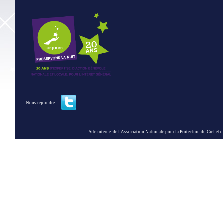
Bilan indicatif sur mesure
Panneaux signalétiques et diplômes i
Rencontre Bérangère Abba, Secrétaire
Interview video - Bérangère Abba, Sec
Galerie de photos
Nous contacter
COMPRENDRE NOS POSITIONS ET 
Positions de l’ANPCEN
Partenaires nationaux
Rendez-vous nationaux
Actions nationales
Nous rejoindre :
COMPRENDRE NOS ACTIONS LOCA
Site internet de l'Association Nationale pour la Protection du Ciel et de l'Envir
Un réseau de correspondants
Charte d’engagements pour les co
Charte d’engagements pour syndicats
Conférences, manifestations locales
Carte de France de la pollution lumi
Bonnes et mauvaises pratiques local
Une extinction nocturne
PARTICIPEZ VOUS AUSSI !
Lettres-type et documents mis à votr